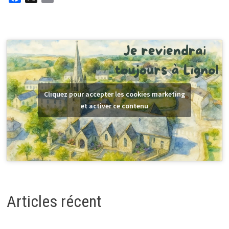
a
m
c
a
e
i
b
l
o
o
k
Cliquez pour accepter les cookies marketing
et activer ce contenu
Articles récent