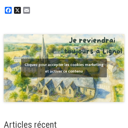
F
X
E
a
m
c
a
e
i
b
l
o
o
k
Cliquez pour accepter les cookies marketing
et activer ce contenu
Articles récent